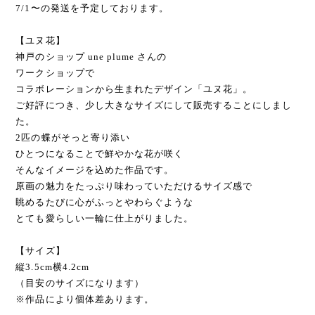
7/1〜の発送を予定しております。
【ユヌ花】
神戸のショップ une plume さんの
ワークショップで
コラボレーションから生まれたデザイン「ユヌ花」。
ご好評につき、少し大きなサイズにして販売することにしまし
た。
2匹の蝶がそっと寄り添い
ひとつになることで鮮やかな花が咲く
そんなイメージを込めた作品です。
原画の魅力をたっぷり味わっていただけるサイズ感で
眺めるたびに心がふっとやわらぐような
とても愛らしい一輪に仕上がりました。
【サイズ】
縦3.5cm横4.2cm
（目安のサイズになります）
※作品により個体差あります。